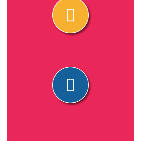
ul. Głębocka 56D
03-287 Warszawa – Białołęka
(022) 423 15 00
532 320 831