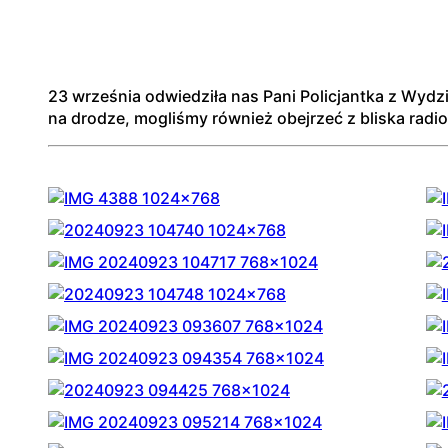
23
wrześ
nia
odwiedził
a
nas
Pani
Policjantka
z
Wydzi
na
drodze,
mogliś
my
ró
wnież
obejrzeć
z
bliska
radi