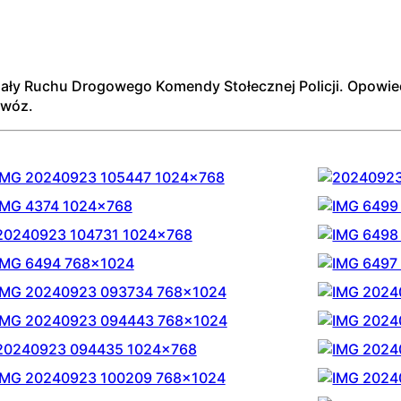
ał
y
Ruchu
Drogowego
Komendy
Stoł
ecznej
Policji.
Opowied
owó
z.