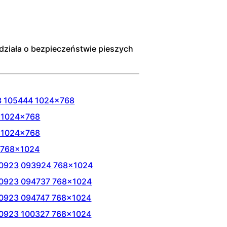
ział
a
o
bezpieczeń
stwie
pieszych