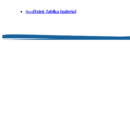
Dzień Jabłka [galeria]
Next