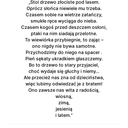
„
Stoi
drzewo
zł
ociste
pod
lasem.
Opró
cz
sł
oń
ca
niewiele
mu
trzeba.
Czasem
sobie
na
wietrze
zatań
czy,
smukł
e
rę
ce
wycią
ga
do
nieba.
Czasem
kogoś
przed
deszczem
osł
oni,
ptaki
na
nim
siadają
przelotne.
To
wiewió
rka
przybiegnie,
to
zają
c –
ono
nigdy
nie
bywa
samotne.
Przychodzimy
do
niego
na
spacer .
Pień
sę
katy
ukradkiem
gł
aszczemy.
Bo
to
drzewo
to
stary
przyjaciel,
choć
wydaje
się
gł
uchy
i
niemy…
Ale
przecież
nas
zna
od
dzieciń
stwa,
wię
c
lubimy
odwiedzać
je
z
bratem!
Ono
zawsze
nas
wita
z
radoś
cią,
wiosną,
zimą,
jesienią
i
latem.”