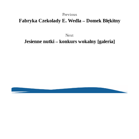
Previous
Fabryka Czekolady E. Wedla – Domek Błękitny
Next
Jesienne nutki – konkurs wokalny [galeria]
Miasto Dzieci – Przedszkole Niepubliczne
ul. Głębocka 56 D
03-287 Warszawa – Białołęka
tel. (022) 423 15 00