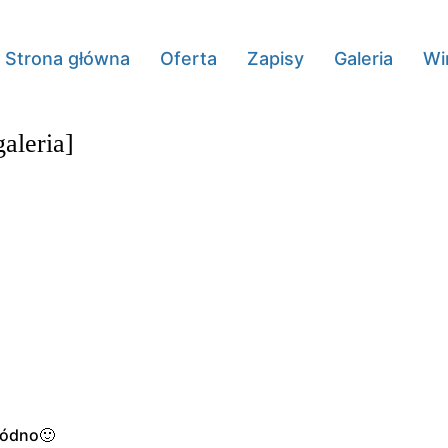
Strona główna
Oferta
Zapisy
Galeria
Wi
aleria]
ró
dno
🙂