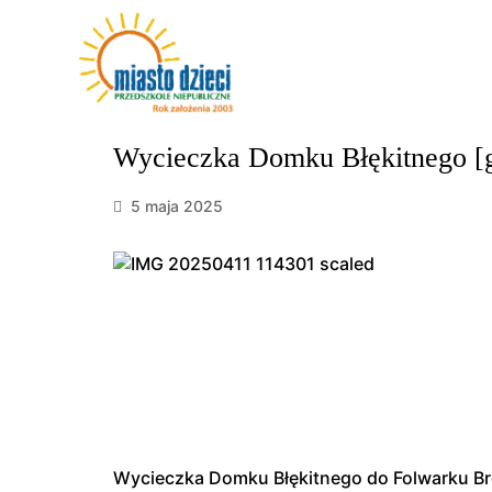
Wycieczka Domku Błękitnego [g
5 maja 2025
Wycieczka
Domku
Błę
kitnego
do
Folwarku
B