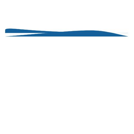
Miasto Dzieci – Przedszkole Niepubliczne
ul. Głębocka 56 D
03-287 Warszawa – Białołęka
tel. (022) 423 15 00
tel. 532 320 831
Godziny otwarcia:
poniedziałek - piątek 07:00 -
18
:00
również w okresie ferii i wakacji szkolnych,